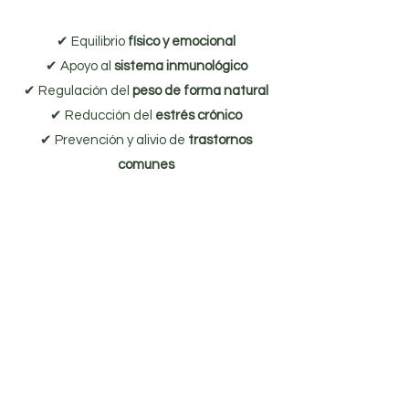
✔ Equilibrio
físico y emocional
✔ Apoyo al
sistema inmunológico
✔ Regulación del
peso de forma natural
✔ Reducción del
estrés crónico
✔ Prevención y alivio de
trastornos
comunes
✔
Mayor conexión con uno mismo
y con la
naturaleza
¿Quieres una visita personalizada o
aprender aromaterapia emocional y
energética?
¡Contáctame!
Enviar WhatsApp