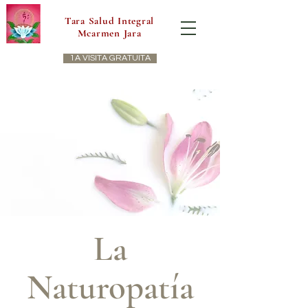
Tara Salud Integral
Mcarmen Jara
1A VISITA GRATUITA
La
Naturopatía