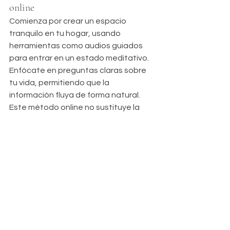
online
Comienza por crear un espacio 
tranquilo en tu hogar, usando 
herramientas como audios guiados 
para entrar en un estado meditativo. 
Enfócate en preguntas claras sobre 
tu vida, permitiendo que la 
información fluya de forma natural. 
Este método online no sustituye la 
reflexión personal, sino que la 
enriquece, ayudándote a equilibrar 
emociones y a avanzar con confianza.
Consideraciones para un enfoque 
seguro
Es esencial aproximarte con una 
mente abierta y sin expectativas, 
reconociendo que esta práctica es 