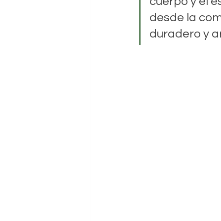
cuerpo y el e
desde la com
duradero y a