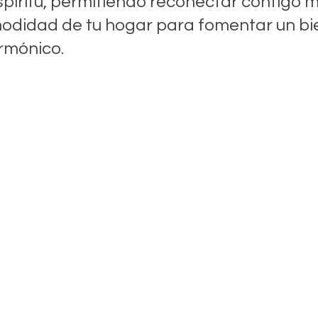
spíritu, permitiendo reconectar contigo 
odidad de tu hogar para fomentar un bi
rmónico.