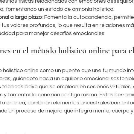
olestias físicas relacionadas con emociones desequilib
ga, fomentando un estado de armonía holística.
onal a largo plazo
: Fomenta la autoconciencia, permiti
tus valores profundos, lo que resulta en relaciones má
cidad para manejar desafíos emocionales.
es en el método holístico online para el
 holístico online como un puente que une tu mundo inte
ras, guiándote hacia un equilibrio emocional sostenible
 técnicas clave que se emplean en sesiones virtuales,
os y fomentar la conexión contigo misma. Estas herrami
to en línea, combinan elementos ancestrales con enfo
do un proceso de mejora que integra mente, cuerpo y e