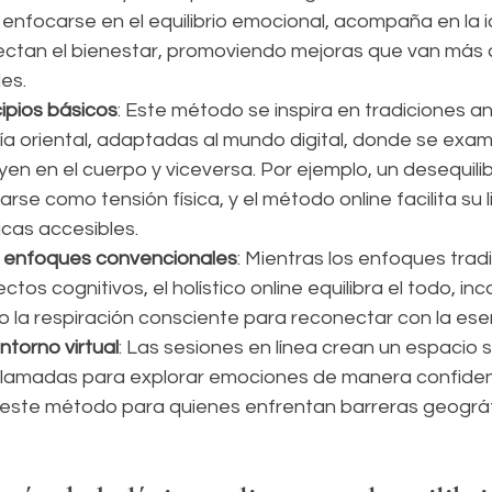
enfocarse en el equilibrio emocional, acompaña en la i
ctan el bienestar, promoviendo mejoras que van más al
les.
cipios básicos
: Este método se inspira en tradiciones an
ía oriental, adaptadas al mundo digital, donde se exam
yen en el cuerpo y viceversa. Por ejemplo, un desequili
rse como tensión física, y el método online facilita su l
cas accesibles.
n enfoques convencionales
: Mientras los enfoques tradi
tos cognitivos, el holístico online equilibra el todo, in
la respiración consciente para reconectar con la ese
ntorno virtual
: Las sesiones en línea crean un espacio 
ollamadas para explorar emociones de manera confidenc
 este método para quienes enfrentan barreras geográf