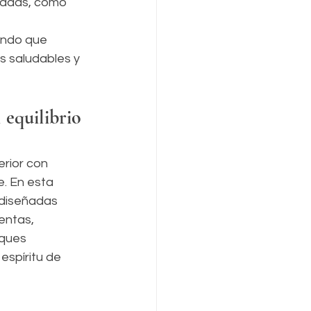
radas, como 
endo que 
s saludables y 
 equilibrio 
rior con 
. En esta 
 diseñadas 
entas, 
ques 
spíritu de 