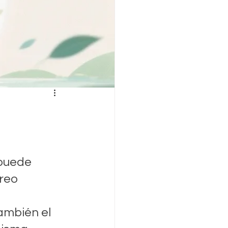
puede 
reo 
ambién el 