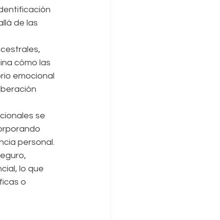
dentificación 
lá de las 
cestrales, 
ina cómo las 
brio emocional 
iberación 
cionales se 
corporando 
ncia personal.
seguro, 
ial, lo que 
icas o 