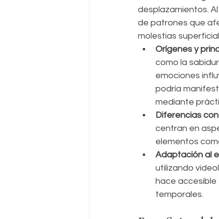
desplazamientos. Al 
de patrones que afe
molestias superficia
Orígenes y prin
como la sabidur
emociones influ
podría manifesta
mediante prácti
Diferencias co
centran en aspec
elementos como 
Adaptación al e
utilizando vide
hace accesible
temporales.