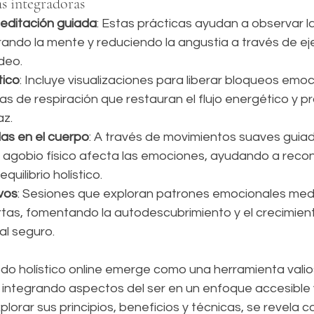
s integradoras
editación guiada
: Estas prácticas ayudan a observar 
librando la mente y reduciendo la angustia a través de ej
deo.
tico
: Incluye visualizaciones para liberar bloqueos emo
cas de respiración que restauran el flujo energético y 
az.
as en el cuerpo
: A través de movimientos suaves guiado
agobio físico afecta las emociones, ayudando a recon
quilibrio holístico.
ivos
: Sesiones que exploran patrones emocionales med
tas, fomentando la autodescubrimiento y el crecimient
al seguro.
do holístico online emerge como una herramienta valios
, integrando aspectos del ser en un enfoque accesible 
plorar sus principios, beneficios y técnicas, se revela