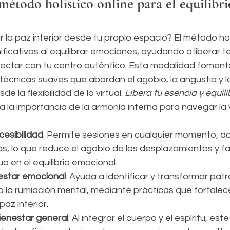
método holístico online para el equilibri
ar la paz interior desde tu propio espacio? El método hol
ificativas al equilibrar emociones, ayudando a liberar t
ctar con tu centro auténtico. Esta modalidad fomenta
 técnicas suaves que abordan el agobio, la angustia y l
e la flexibilidad de lo virtual. 
Libera tu esencia y equili
la importancia de la armonía interna para navegar la v
cesibilidad
: Permite sesiones en cualquier momento, 
s, lo que reduce el agobio de los desplazamientos y fac
o en el equilibrio emocional.
estar emocional
: Ayuda a identificar y transformar pat
 la rumiación mental, mediante prácticas que fortalecen
az interior.
ienestar general
: Al integrar el cuerpo y el espíritu, es