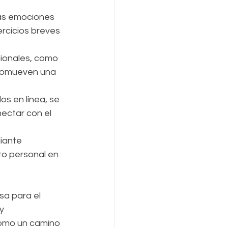
las emociones 
ercicios breves 
cionales, como 
promueven una 
s en línea, se 
ectar con el 
iante 
o personal en 
a para el 
y 
 como un camino 