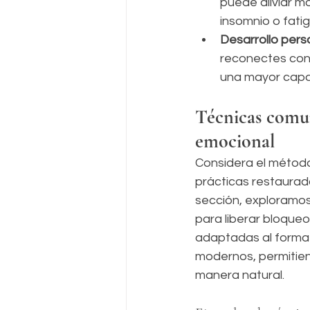
puede aliviar m
insomnio o fati
Desarrollo pers
reconectes con 
una mayor capa
Técnicas comun
emocional
Considera el método
prácticas restaurado
sección, exploramos
para liberar bloque
adaptadas al forma
modernos, permitien
manera natural.