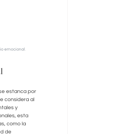
rio emocional.
l 
 se estanca por 
e considera al 
tales y 
onales, esta 
s, como la 
ad de 