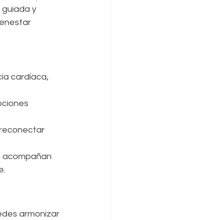
 guiada y 
ienestar 
cia cardíaca, 
ociones 
 reconectar 
 te acompañan 
e.
uedes armonizar 