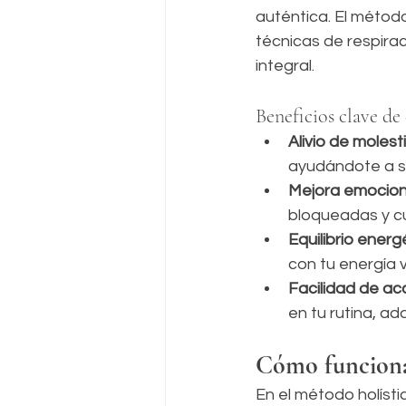
auténtica. El método
técnicas de respira
integral.
Beneficios clave de
Alivio de molesti
ayudándote a se
Mejora emocion
bloqueadas y cu
Equilibrio energ
con tu energía v
Facilidad de a
en tu rutina, a
Cómo funciona 
En el método holísti