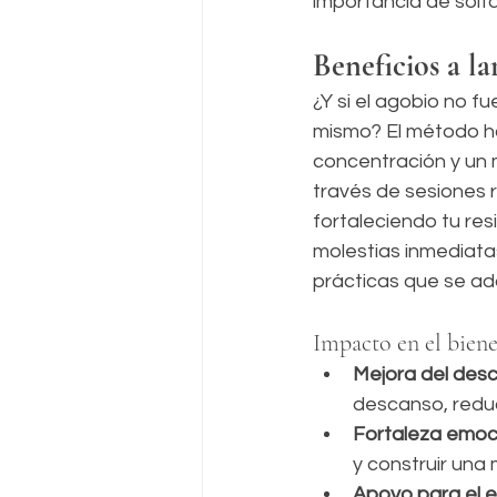
importancia de solta
Beneficios a l
¿Y si el agobio no f
mismo? El método ho
concentración y un m
través de sesiones 
fortaleciendo tu res
molestias inmediata
prácticas que se ada
Impacto en el biene
Mejora del des
descanso, reduc
Fortaleza emoc
y construir una 
Apoyo para el eq