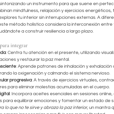
intonizando un instrumento para que suene en perfect
inan mindfulness, relajación y ejercicios energéticos,
xplores tu interior sin interrupciones externas. A difer
ste método holístico considera la interconexión entre 
udándote a construir resiliencia a largo plazo.
 para integrar
ada
: Centra tu atención en el presente, utilizando visua
aciones y restaurar la paz mental.
nsciente
: Aprende patrones de inhalación y exhalación 
rando la oxigenación y calmando el sistema nervioso.
ular progresiva
: A través de ejercicios virtuales, contra
es para eliminar molestias acumuladas en el cuerpo.
gital
: Incorpora aceites esenciales en sesiones online,
 para equilibrar emociones y fomentar un estado de s
ra lo que no te sirve y abraza la paz interior
, un mantra 