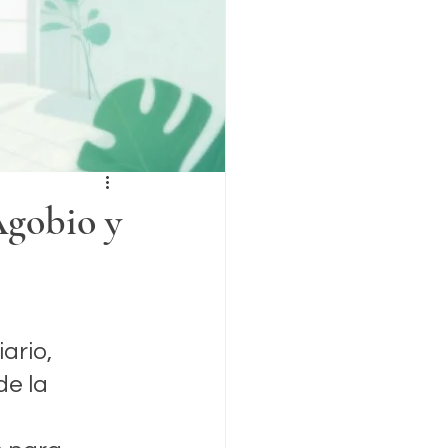
Agobio y
 
ario, 
e la 