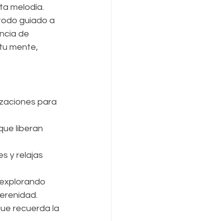
a melodía. 
 todo guiado a 
encia de 
tu mente, 
lizaciones para 
que liberan 
es y relajas 
 explorando 
erenidad.
que recuerda la 