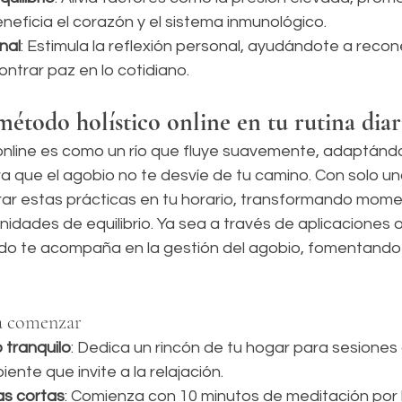
eneficia el corazón y el sistema inmunológico.
nal
: Estimula la reflexión personal, ayudándote a recon
ntrar paz en lo cotidiano.
método holístico online en tu rutina diar
 online es como un río que fluye suavemente, adaptándo
a que el agobio no te desvíe de tu camino. Con solo un
rar estas prácticas en tu horario, transformando mome
nidades de equilibrio. Ya sea a través de aplicaciones o
odo te acompaña en la gestión del agobio, fomentando
ra comenzar
 tranquilo
: Dedica un rincón de tu hogar para sesiones d
nte que invite a la relajación.
as cortas
: Comienza con 10 minutos de meditación por