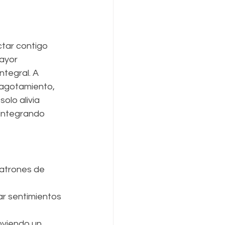
tar contigo 
ayor 
tegral. A 
 agotamiento, 
olo alivia 
integrando 
atrones de 
r sentimientos 
oviendo un 