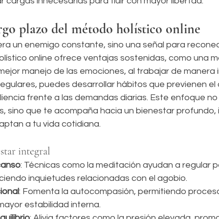
r cargas innecesarias para fluir con mayor libertad.
argo plazo del método holístico online
uera un enemigo constante, sino una señal para reconec
lístico online ofrece ventajas sostenidas, como una m
ejor manejo de las emociones, al trabajar de manera in
regulares, puedes desarrollar hábitos que previenen el
iliencia frente a las demandas diarias. Este enfoque no s
s, sino que te acompaña hacia un bienestar profundo, 
ptan a tu vida cotidiana.
star integral
canso
: Técnicas como la meditación ayudan a regular p
iendo inquietudes relacionadas con el agobio.
ional
: Fomenta la autocompasión, permitiendo procesa
mayor estabilidad interna.
uilibrio
: Alivia factores como la presión elevada, prom