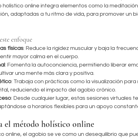
 holístico online integra elementos como la meditación
ción, adaptadas a tu ritmo de vida, para promover un b
 este enfoque
as físicas
: Reduce la rigidez muscular y baja la frecuen
ntir mayor calma en el cuerpo.
al
: Fomenta la autoconciencia, permitiendo liberar em
ltivar una mente más clara y positiva.
ético
: Trabaja con prácticas como la visualización para
ital, reduciendo el impacto del agobio crónico.
cceso
: Desde cualquier lugar, estas sesiones virtuales
daptándose a horarios flexibles para un apoyo constant
el método holístico online
co online, el agobio se ve como un desequilibrio que p