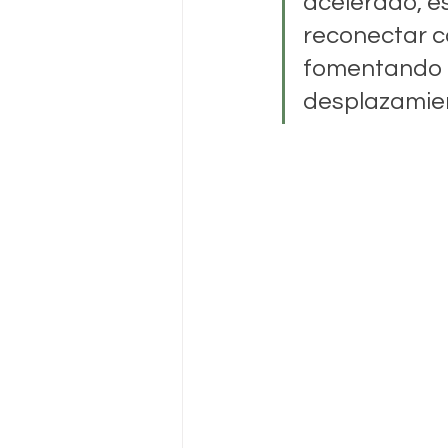
acelerado, e
reconectar c
fomentando u
desplazamie