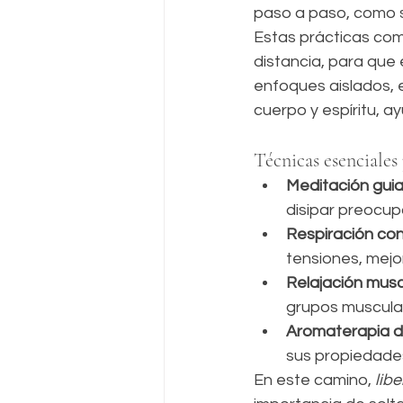
paso a paso, como s
Estas prácticas comb
distancia, para que e
enfoques aislados, e
cuerpo y espíritu, ay
Técnicas esenciales
Meditación gui
disipar preocup
Respiración co
tensiones, mejo
Relajación musc
grupos muscular
Aromaterapia di
sus propiedades
En este camino, 
libe