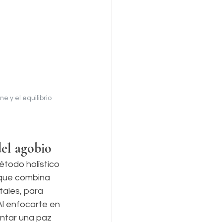
 y el equilibrio 
del agobio
étodo holístico 
oque combina 
ales, para 
Al enfocarte en 
entar una paz 