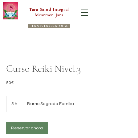
Tara Salud Integral
Mcarmen Jara
1A VISITA GRATUITA
Curso Reiki Nivel.3
50€
5 h
5
Barrio Sagrada Família
h
Reservar ahora